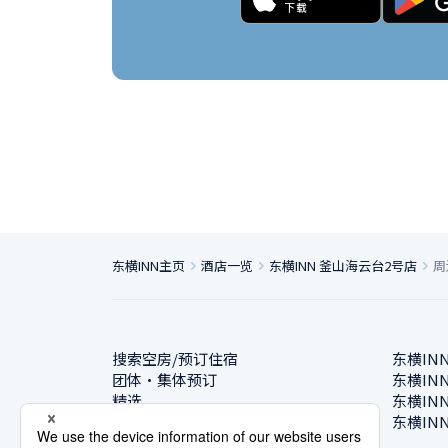
东横INN主页
酒店一览
东横INN 釜山海云台2号店
周
搜索空房/预订住宿
东横IN
团体・集体预订
东横IN
精选
东横IN
酒店一览
东横IN