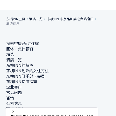
东横INN主页
酒店一览
东横INN 东京品川旗之台站南口
周边信息
搜索空房/预订住宿
团体・集体预订
精选
酒店一览
东横INN的特色
东横INN划算的入住方法
东横INN俱乐部卡会员
东横INN使用指南
企业客户
常见问题
咨询
公司信息
可持续政策