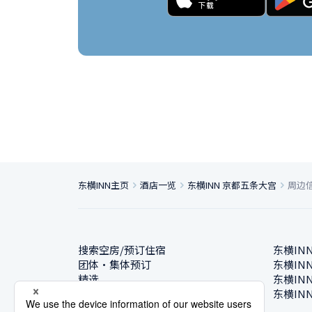
东横INN主页
酒店一览
东横INN 京都五条大宫
周边
搜索空房/预订住宿
东横IN
团体・集体预订
东横IN
精选
东横IN
酒店一览
东横IN