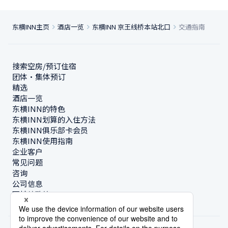
东横INN主页
酒店一览
东横INN 京王线桥本站北口
交通指南
搜索空房/预订住宿
团体・集体预订
精选
酒店一览
东横INN的特色
东横INN划算的入住方法
东横INN俱乐部卡会员
东横INN使用指南
企业客户
常见问题
咨询
公司信息
可持续政策