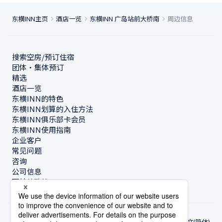
东横INN主页
酒店一览
东横INN 广岛站前大桥南
周边信息
搜索空房/预订住宿
团体・集体预订
精选
酒店一览
东横INN的特色
东横INN划算的入住方法
东横INN俱乐部卡会员
东横INN使用指南
企业客户
常见问题
咨询
公司信息
可持续政策
中文(简体)