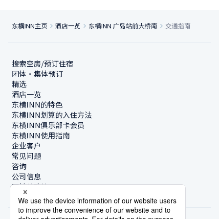
东横INN主页
酒店一览
东横INN 广岛站前大桥南
交通指南
搜索空房/预订住宿
团体・集体预订
精选
酒店一览
东横INN的特色
东横INN划算的入住方法
东横INN俱乐部卡会员
东横INN使用指南
企业客户
常见问题
咨询
公司信息
可持续政策