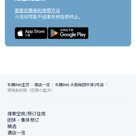
查看优惠券的使用方法
※活动可能不经事先预告即终止。
东横INN主页
酒店一览
东横INN 大阪梅田中津2号店
宠物友好房（仅限小型犬）
搜索空房/预订住宿
团体・集体预订
精选
酒店一览