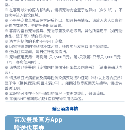
室。）

※ 在客房以外的馆内移动时，请将宠物完全置于包袋内（含头部）。不
得携带进入餐饮区域。

※ 不得将宠物单独留在客房后外出。如遇特殊情况，请放入客人自备的
宠物包或笼内，并避免长时间留置。

※ 客房内备有宠物餐具、宠物尿垫及粘毛滚筒。其他所需用品（如宠物
食品、垫子等）请自行携带。

※ 浴室内提供的毛巾不得用于宠物。

※ 因宠物造成的物品损坏或污损，须按实际发生费用全额赔偿。

※ 连续住宿期间，每日进行客房清扫。

※ 宠物使用费用：每晚第1只2,500日元，第2只及第3只每只2,000日元
（同一客房使用时）。

※ 请携带已签署的《宠物同伴住宿使用条款及同意书》（请事先确认内
容）。

※ 请携带狂犬病疫苗及病毒性传染病预防接种证明（5种以上混合疫苗）
复印件（接种后满2周且未满1年）。如因过敏等原因无法接种，请提供
兽医证明。

※ 本服务可能在不另行通知的情况下变更或终止，敬请谅解。
※ 东横INN中部国际机场1设有宠物专用活动区。
返回酒店详情
首次登录官方App

赠送优惠券