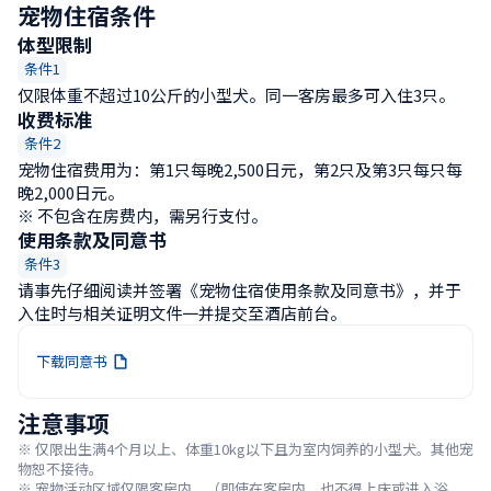
宠物住宿条件
体型限制
条件1
仅限体重不超过10公斤的小型犬。同一客房最多可入住3只。
收费标准
条件2
宠物住宿费用为：第1只每晚2,500日元，第2只及第3只每只每
晚2,000日元。

※ 不包含在房费内，需另行支付。
使用条款及同意书
条件3
请事先仔细阅读并签署《宠物住宿使用条款及同意书》，并于
入住时与相关证明文件一并提交至酒店前台。
下载同意书
注意事项
※ 仅限出生满4个月以上、体重10kg以下且为室内饲养的小型犬。其他宠
物恕不接待。

※ 宠物活动区域仅限客房内。（即使在客房内，也不得上床或进入浴