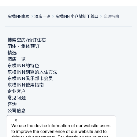
东横INN主页
酒店一览
东横INN 小仓站新干线口
交通指南
搜索空房/预订住宿
团体・集体预订
精选
酒店一览
东横INN的特色
东横INN划算的入住方法
东横INN俱乐部卡会员
东横INN使用指南
企业客户
常见问题
咨询
公司信息
可持续政策