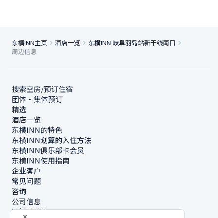
东横INN主页
酒店一览
东横INN 岐阜羽岛站新干线南口
周边信息
搜索空房/预订住宿
团体・集体预订
精选
酒店一览
东横INN的特色
东横INN划算的入住方法
东横INN俱乐部卡会员
东横INN使用指南
企业客户
常见问题
咨询
公司信息
可持续政策