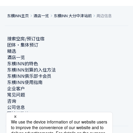
东横INN主页
酒店一览
东横INN 大分中津站前
周边信息
搜索空房/预订住宿
团体・集体预订
精选
酒店一览
东横INN的特色
东横INN划算的入住方法
东横INN俱乐部卡会员
东横INN使用指南
企业客户
常见问题
咨询
公司信息
可持续政策