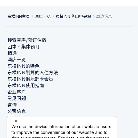
东横INN主页
酒店一览
東橫INN 釜山中央站
周边信息
搜索空房/预订住宿
团体・集体预订
精选
酒店一览
东横INN的特色
东横INN划算的入住方法
东横INN俱乐部卡会员
东横INN使用指南
企业客户
常见问题
咨询
公司信息
可持续政策