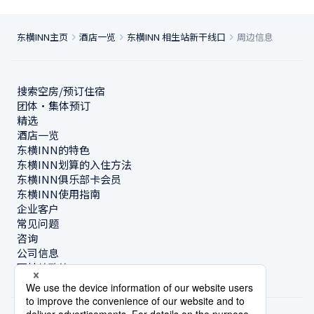
东横INN主页
酒店一览
东横INN 相生站新干线口
周边信息
搜索空房/预订住宿
团体・集体预订
精选
酒店一览
东横INN的特色
东横INN划算的入住方法
东横INN俱乐部卡会员
东横INN使用指南
企业客户
常见问题
咨询
公司信息
可持续政策