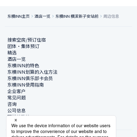
东横INN主页
酒店一览
东横INN 横滨新子安站前
周边信息
搜索空房/预订住宿
团体・集体预订
精选
酒店一览
东横INN的特色
东横INN划算的入住方法
东横INN俱乐部卡会员
东横INN使用指南
企业客户
常见问题
咨询
公司信息
可持续政策