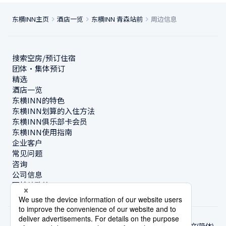
东横INN主页
酒店一览
东横INN 青森站前
周边信息
搜索空房/预订住宿
团体・集体预订
精选
酒店一览
东横INN的特色
东横INN划算的入住方法
东横INN俱乐部卡会员
东横INN使用指南
企业客户
常见问题
咨询
公司信息
可持续政策
中文(简体)