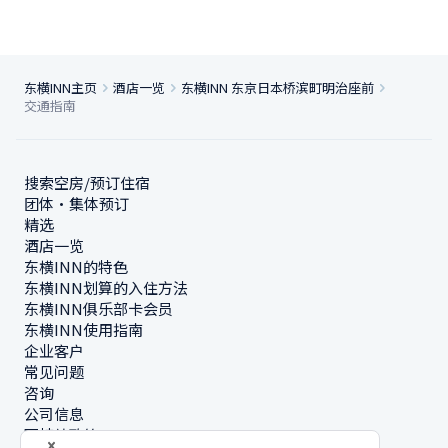
东横INN主页
酒店一览
东横INN 东京日本桥滨町明治座前
交通指南
搜索空房/预订住宿
团体・集体预订
精选
酒店一览
东横INN的特色
东横INN划算的入住方法
东横INN俱乐部卡会员
东横INN使用指南
企业客户
常见问题
咨询
公司信息
可持续政策