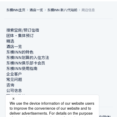
东横INN主页
酒店一览
东横INN 新八代站前
周边信息
搜索空房/预订住宿
团体・集体预订
精选
酒店一览
东横INN的特色
东横INN划算的入住方法
东横INN俱乐部卡会员
东横INN使用指南
企业客户
常见问题
咨询
公司信息
可持续政策
中文(简体)