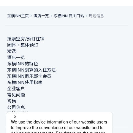
东横INN主页
酒店一览
东横INN 西川口站
周边信息
搜索空房/预订住宿
团体・集体预订
精选
酒店一览
东横INN的特色
东横INN划算的入住方法
东横INN俱乐部卡会员
东横INN使用指南
企业客户
常见问题
咨询
公司信息
可持续政策