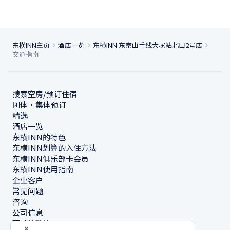
东横INN主页
酒店一览
东横INN 东京山手线大塚站北口2号店
交通指南
搜索空房/预订住宿
团体・集体预订
精选
酒店一览
东横INN的特色
东横INN划算的入住方法
东横INN俱乐部卡会员
东横INN使用指南
企业客户
常见问题
咨询
公司信息
可持续政策