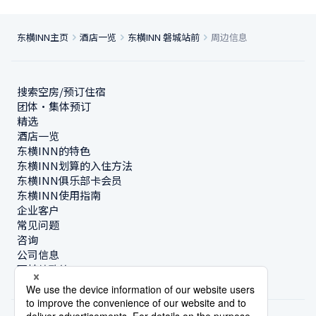
东横INN主页
酒店一览
东横INN 磐城站前
周边信息
搜索空房/预订住宿
团体・集体预订
精选
酒店一览
东横INN的特色
东横INN划算的入住方法
东横INN俱乐部卡会员
东横INN使用指南
企业客户
常见问题
咨询
公司信息
可持续政策