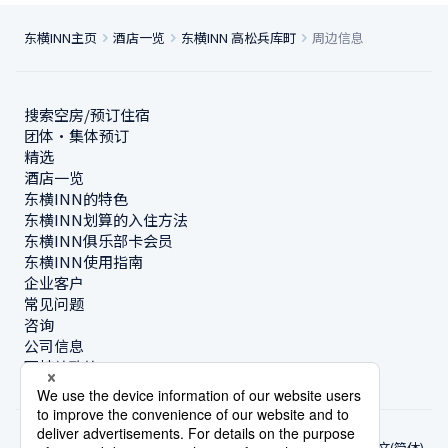
东横INN主页
酒店一览
东横INN 高松兵库町
周边信息
搜索空房/预订住宿
团体・集体预订
精选
酒店一览
东横INN的特色
东横INN划算的入住方法
东横INN俱乐部卡会员
东横INN使用指南
企业客户
常见问题
咨询
公司信息
可持续政策
中文(简体)