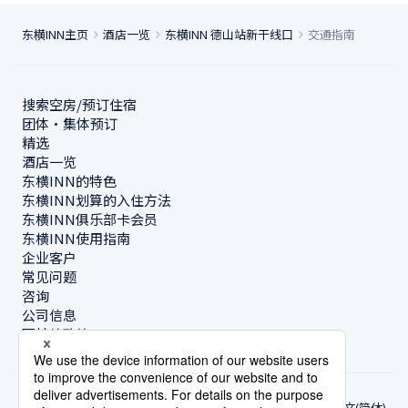
东横INN主页
酒店一览
东横INN 德山站新干线口
交通指南
搜索空房/预订住宿
团体・集体预订
精选
酒店一览
东横INN的特色
东横INN划算的入住方法
东横INN俱乐部卡会员
东横INN使用指南
企业客户
常见问题
咨询
公司信息
可持续政策
中文(简体)