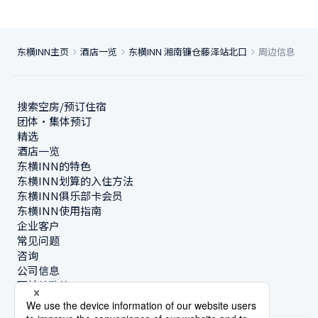
东横INN主页
酒店一览
东横INN 湘南镰仓藤泽站北口
周边信息
搜索空房/预订住宿
团体・集体预订
精选
酒店一览
东横INN的特色
东横INN划算的入住方法
东横INN俱乐部卡会员
东横INN使用指南
企业客户
常见问题
咨询
公司信息
可持续政策