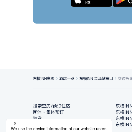
东横INN主页
酒店一览
东横INN 金泽站东口
交通指
搜索空房/预订住宿
东横IN
团体・集体预订
东横IN
精选
东横IN
酒店一览
东横IN