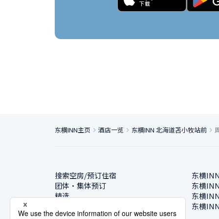
东横INN主页
酒店一览
东横INN 北海道苫小牧站前
搜索空房/预订住宿
东横IN
团体・集体预订
东横IN
精选
东横IN
酒店一览
东横IN