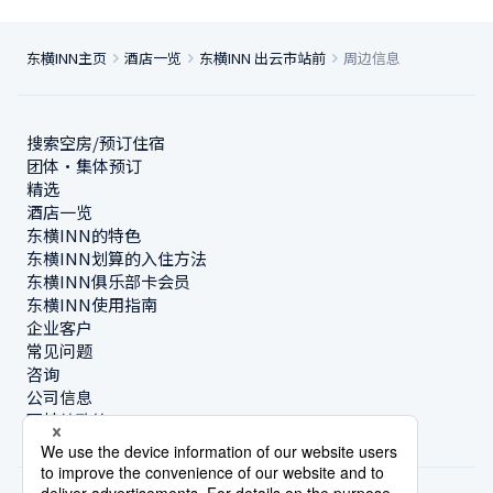
东横INN主页
酒店一览
东横INN 出云市站前
周边信息
搜索空房/预订住宿
团体・集体预订
精选
酒店一览
东横INN的特色
东横INN划算的入住方法
东横INN俱乐部卡会员
东横INN使用指南
企业客户
常见问题
咨询
公司信息
可持续政策