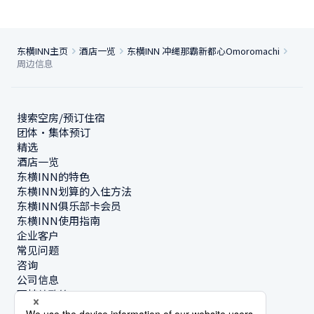
东横INN主页
酒店一览
东横INN 冲绳那霸新都心Omoromachi
周边信息
搜索空房/预订住宿
团体・集体预订
精选
酒店一览
东横INN的特色
东横INN划算的入住方法
东横INN俱乐部卡会员
东横INN使用指南
企业客户
常见问题
咨询
公司信息
可持续政策