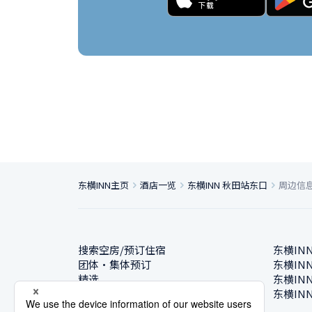
东横INN主页
酒店一览
东横INN 秋田站东口
周边信
搜索空房/预订住宿
东横IN
团体・集体预订
东横IN
精选
东横IN
酒店一览
东横IN