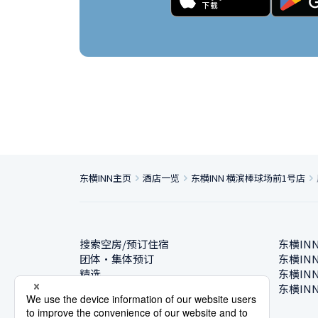
东横INN主页
酒店一览
东横INN 横滨棒球场前1号店
搜索空房/预订住宿
东横IN
团体・集体预订
东横IN
精选
东横IN
酒店一览
东横IN