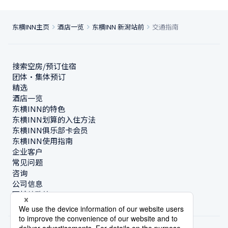
东横INN主页
酒店一览
东横INN 新潟站前
交通指南
搜索空房/预订住宿
团体・集体预订
精选
酒店一览
东横INN的特色
东横INN划算的入住方法
东横INN俱乐部卡会员
东横INN使用指南
企业客户
常见问题
咨询
公司信息
可持续政策