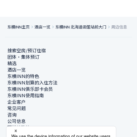
东横INN主页
酒店一览
东横INN 北海道函馆站前大门
周边信息
搜索空房/预订住宿
团体・集体预订
精选
酒店一览
东横INN的特色
东横INN划算的入住方法
东横INN俱乐部卡会员
东横INN使用指南
企业客户
常见问题
咨询
公司信息
可持续政策