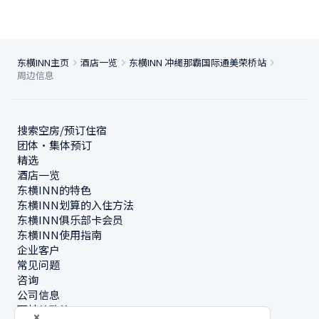
东横INN主页
酒店一览
东横INN 冲绳那霸国际通美荣桥站
周边信息
搜索空房/预订住宿
团体・集体预订
精选
酒店一览
东横INN的特色
东横INN划算的入住方法
东横INN俱乐部卡会员
东横INN使用指南
企业客户
常见问题
咨询
公司信息
可持续政策