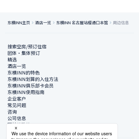
东横INN主页
酒店一览
东横INN 名古屋站樱通口本馆
周边信息
搜索空房/预订住宿
团体・集体预订
精选
酒店一览
东横INN的特色
东横INN划算的入住方法
东横INN俱乐部卡会员
东横INN使用指南
企业客户
常见问题
咨询
公司信息
可持续政策