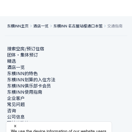
东横INN主页
酒店一览
东横INN 名古屋站樱通口本馆
交通指南
搜索空房/预订住宿
团体・集体预订
精选
酒店一览
东横INN的特色
东横INN划算的入住方法
东横INN俱乐部卡会员
东横INN使用指南
企业客户
常见问题
咨询
公司信息
可持续政策