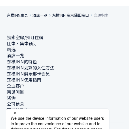
东横INN主页
酒店一览
东横INN 东京蒲田东口
交通指南
搜索空房/预订住宿
团体・集体预订
精选
酒店一览
东横INN的特色
东横INN划算的入住方法
东横INN俱乐部卡会员
东横INN使用指南
企业客户
常见问题
咨询
公司信息
可持续政策