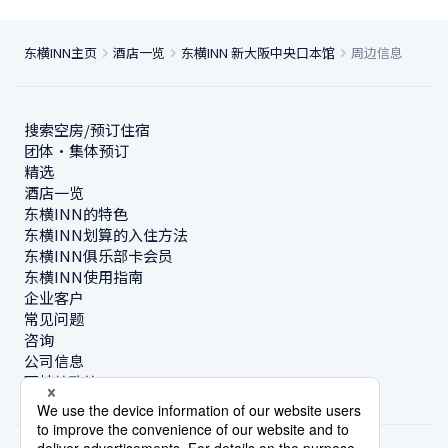
东横INN主页
酒店一览
东横INN 新大阪中央口本馆
周边信息
搜索空房/预订住宿
团体・集体预订
精选
酒店一览
东横INN的特色
东横INN划算的入住方法
东横INN俱乐部卡会员
东横INN使用指南
企业客户
常见问题
咨询
公司信息
可持续政策