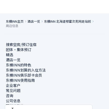
东横INN主页
酒店一览
东横INN 北海道鄂霍次克网走站前
周边信息
搜索空房/预订住宿
团体・集体预订
精选
酒店一览
东横INN的特色
东横INN划算的入住方法
东横INN俱乐部卡会员
东横INN使用指南
企业客户
常见问题
咨询
公司信息
可持续政策