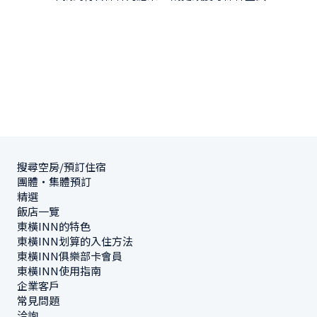
搜尋空房/預訂住宿
團體・集體預訂
精選
飯店一覽
東橫INN的特色
東橫INN划算的入住方法
東橫INN俱樂部卡會員
東橫INN使用指南
企業客戶
常見問題
洽詢