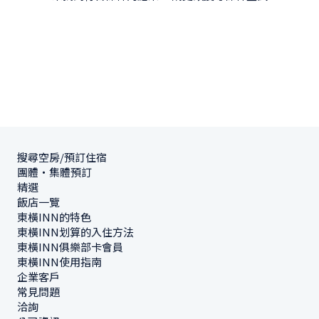
搜尋空房/預訂住宿
團體・集體預訂
精選
飯店一覽
東橫INN的特色
東橫INN划算的入住方法
東橫INN俱樂部卡會員
東橫INN使用指南
企業客戶
常見問題
洽詢