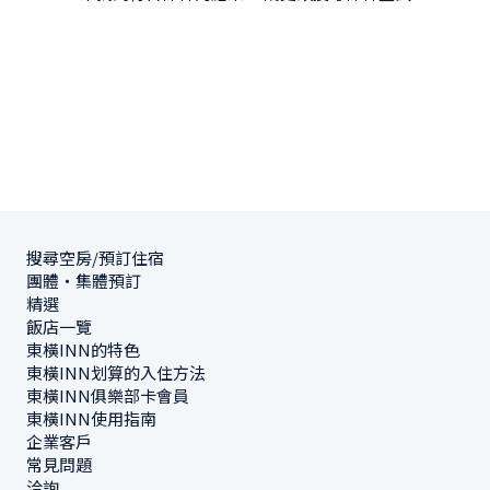
搜尋空房/預訂住宿
團體・集體預訂
精選
飯店一覽
東橫INN的特色
東橫INN划算的入住方法
東橫INN俱樂部卡會員
東橫INN使用指南
企業客戶
常見問題
洽詢