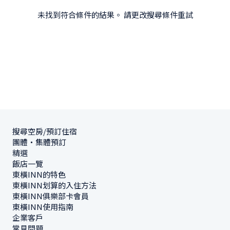
未找到符合條件的結果。 請更改搜尋條件重試
搜尋空房/預訂住宿
團體・集體預訂
精選
飯店一覽
東橫INN的特色
東橫INN划算的入住方法
東橫INN俱樂部卡會員
東橫INN使用指南
企業客戶
常見問題