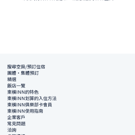
搜尋空房/預訂住宿
團體・集體預訂
精選
飯店一覽
東橫INN的特色
東橫INN划算的入住方法
東橫INN俱樂部卡會員
東橫INN使用指南
企業客戶
常見問題
洽詢