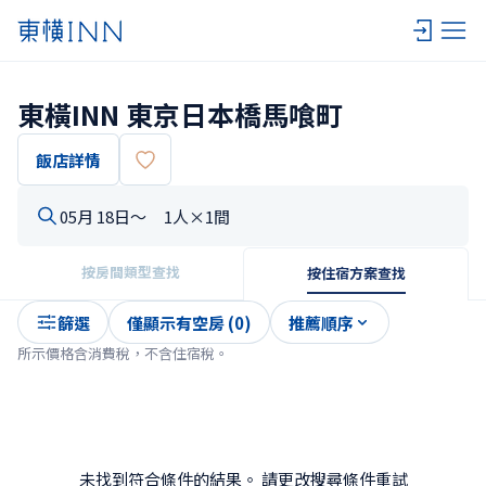
東橫INN 東京日本橋馬喰町
飯店詳情
05月 18日〜
1人×1間
按房間類型查找
按住宿方案查找
篩選
僅顯示有空房 (0)
推薦順序
所示價格含消費稅，不含住宿稅。
未找到符合條件的結果。 請更改搜尋條件重試