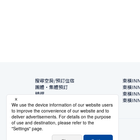
搜尋空房/預訂住宿
東橫IN
團體・集體預訂
東橫IN
精選
東橫IN
飯店一覽
東橫IN