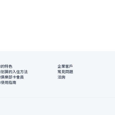
N的特色
企業客戶
N划算的入住方法
常見問題
N俱樂部卡會員
洽詢
N使用指南