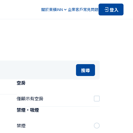
登入
關於東橫INN
企業客戶
常見問題
搜尋
空房
僅顯示有空房
禁煙・吸煙
禁煙