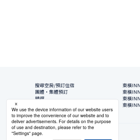
搜尋空房/預訂住宿
東橫IN
團體・集體預訂
東橫IN
精選
東橫IN
飯店一覽
東橫IN