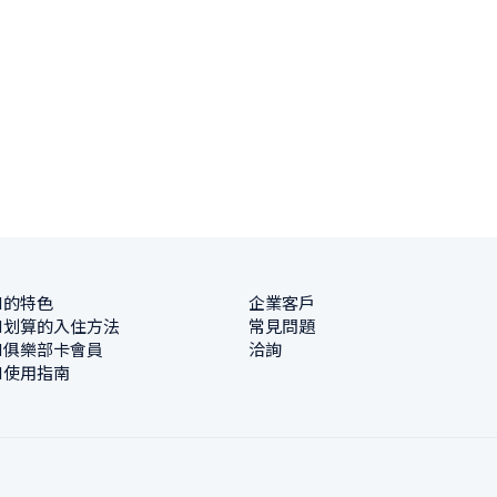
N的特色
企業客戶
N划算的入住方法
常見問題
N俱樂部卡會員
洽詢
N使用指南