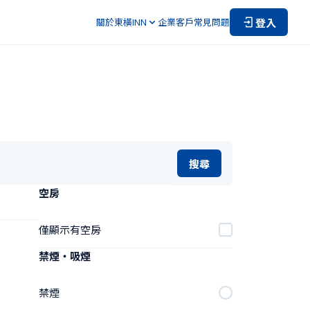
登入
關於東橫INN
企業客戶
常見問題
搜尋
空房
僅顯示有空房
禁煙・吸煙
禁煙