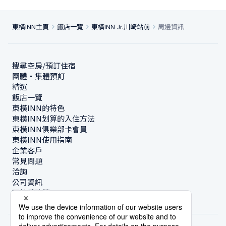
東橫INN主頁
飯店一覽
東橫INN Jr.川崎站前
周邊資訊
搜尋空房/預訂住宿
團體・集體預訂
精選
飯店一覽
東橫INN的特色
東橫INN划算的入住方法
東橫INN俱樂部卡會員
東橫INN使用指南
企業客戶
常見問題
洽詢
公司資訊
可持續政策