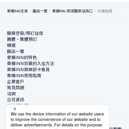
東橫INN主頁
飯店一覽
東橫INN 那須鹽原站西口
交通指南
搜尋空房/預訂住宿
團體・集體預訂
精選
飯店一覽
東橫INN的特色
東橫INN划算的入住方法
東橫INN俱樂部卡會員
東橫INN使用指南
企業客戶
常見問題
洽詢
公司資訊
可持續政策
中文(繁體)