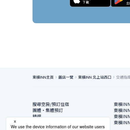
東橫INN主頁
飯店一覽
東橫INN 北上站西口
交通指
搜尋空房/預訂住宿
東橫IN
團體・集體預訂
東橫IN
精選
東橫IN
飯店一覽
東橫IN