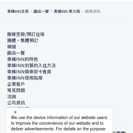
東橫INN主頁
飯店一覽
東橫INN 東大阪
周邊資訊
搜尋空房/預訂住宿
團體・集體預訂
精選
飯店一覽
東橫INN的特色
東橫INN划算的入住方法
東橫INN俱樂部卡會員
東橫INN使用指南
企業客戶
常見問題
洽詢
公司資訊
可持續政策
中文(繁體)