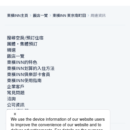
東橫INN主頁
飯店一覽
東橫INN 東京南町田
周邊資訊
搜尋空房/預訂住宿
團體・集體預訂
精選
飯店一覽
東橫INN的特色
東橫INN划算的入住方法
東橫INN俱樂部卡會員
東橫INN使用指南
企業客戶
常見問題
洽詢
公司資訊
可持續政策