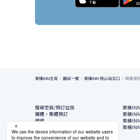
東橫INN主頁
飯店一覽
東橫INN 德山站北口
周邊資
搜尋空房/預訂住宿
東橫IN
團體・集體預訂
東橫IN
精選
東橫IN
飯店一覽
東橫IN