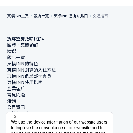
東橫INN主頁
飯店一覽
東橫INN 德山站北口
交通指南
搜尋空房/預訂住宿
團體・集體預訂
精選
飯店一覽
東橫INN的特色
東橫INN划算的入住方法
東橫INN俱樂部卡會員
東橫INN使用指南
企業客戶
常見問題
洽詢
公司資訊
可持續政策